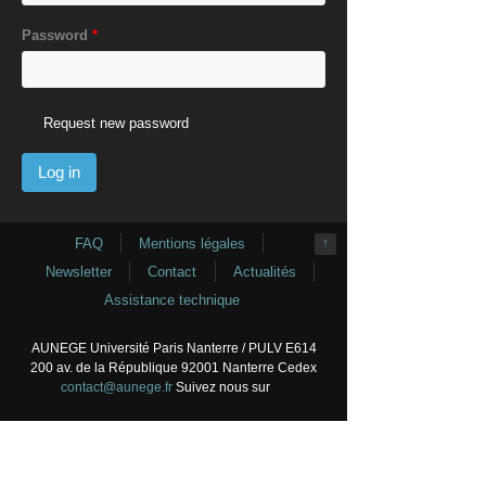
Password
*
Request new password
FAQ
Mentions légales
↑
Newsletter
Contact
Actualités
Assistance technique
AUNEGE Université Paris Nanterre / PULV E614
200 av. de la République 92001 Nanterre Cedex
contact@aunege.fr
Suivez nous sur