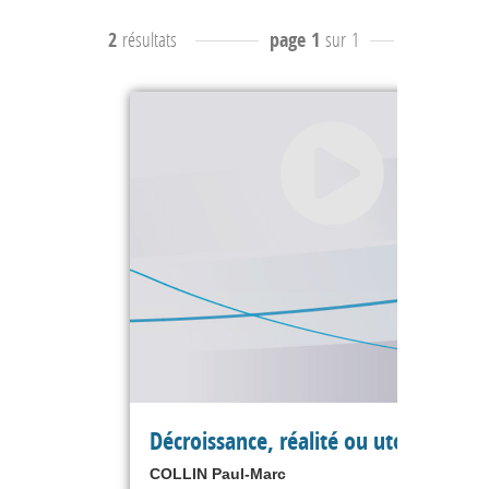
2
résultats
page 1
sur 1
résultats
1
Décroissance, réalité ou utopie ?
COLLIN Paul-Marc