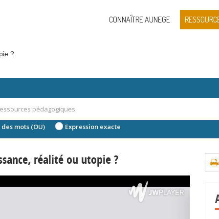
CONNAÎTRE AUNEGE
RESSOURC
pie ?
 des mots (OU)
Expression exacte
sance, réalité ou utopie ?