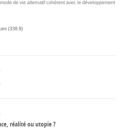
n mode de vie alternatif cohérent avec le développement
es (338.9)
s
s
s
e, réalité ou utopie ?