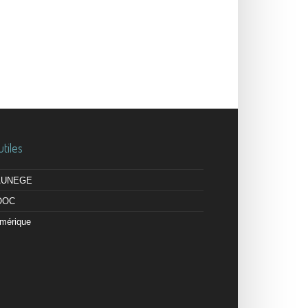
utiles
 AUNEGE
OOC
mérique