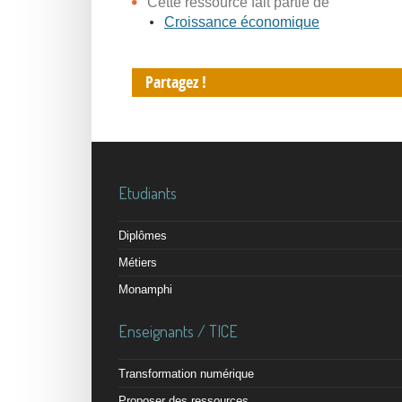
Cette ressource fait partie de
Croissance économique
Partagez !
Etudiants
Diplômes
Métiers
Monamphi
Enseignants / TICE
Transformation numérique
Proposer des ressources