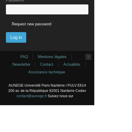
Password
*
Request new password
FAQ
Mentions légales
↑
Newsletter
Contact
Actualités
Assistance technique
AUNEGE Université Paris Nanterre / PULV E614
200 av. de la République 92001 Nanterre Cedex
contact@aunege.fr
Suivez nous sur