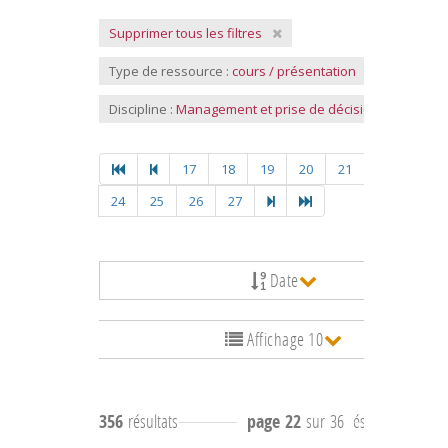
Supprimer tous les filtres
Type de ressource :
cours / présentation
Discipline :
Management et prise de décision
17
18
19
20
21
22
23
24
25
26
27
Date
Affichage 10
356
résultats
page 22
sur 36
résultats
211 à 