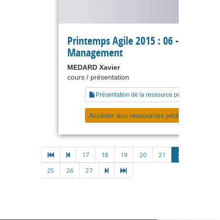
Printemps Agile 2015 : 06 - Lean
Management
MEDARD Xavier
cours / présentation
Présentation de la ressource pédagogique
Accéder aux ressources pédagogiques
17
18
19
20
21
22
23
2
25
26
27