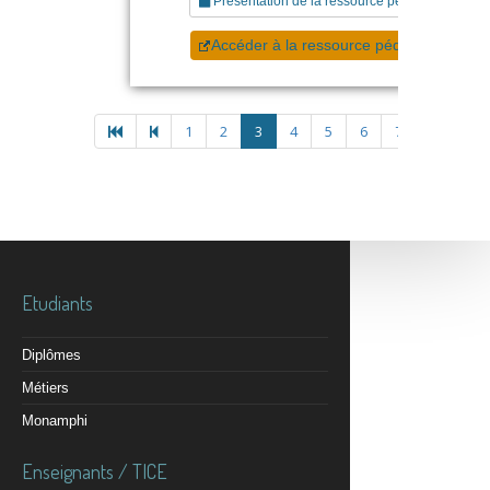
Présentation de la ressource pédagogique
Accéder à la ressource pédagogique
1
2
3
4
5
6
7
8
Etudiants
Diplômes
Métiers
Monamphi
Enseignants / TICE