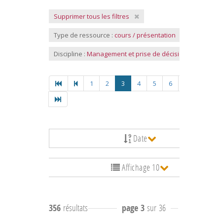
Supprimer tous les filtres
Type de ressource :
cours / présentation
Discipline :
Management et prise de décision
1
2
3
4
5
6
7
8
Date
Affichage 10
356
résultats
page 3
sur 36
résultats
21 à