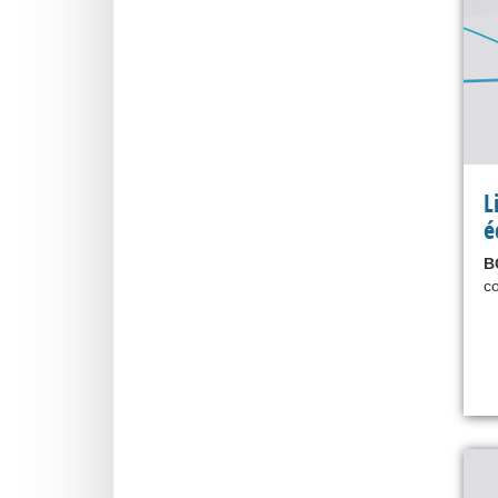
L
é
B
co