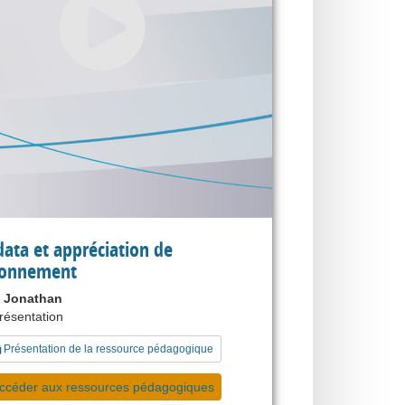
ata et appréciation de
ironnement
 Jonathan
présentation
Présentation de la ressource pédagogique
ccéder aux ressources pédagogiques