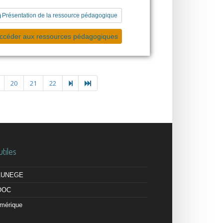
Présentation de la ressource pédagogique
ccéder aux ressources pédagogiques
20
21
22
utiles
 AUNEGE
OOC
mérique