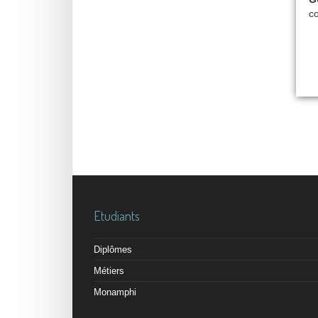
co
Etudiants
Diplômes
Métiers
Monamphi