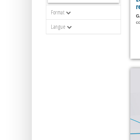
r
Format
G
co
Langue