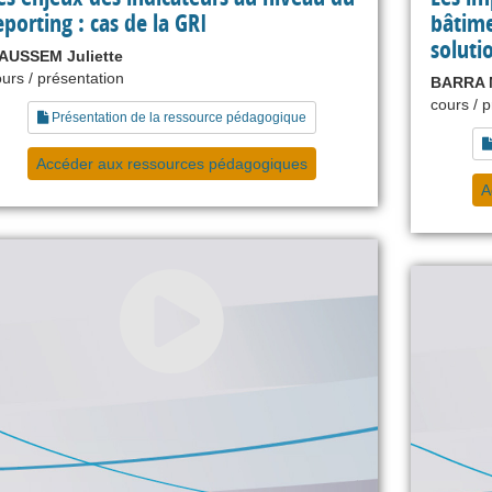
eporting : cas de la GRI
bâtime
soluti
AUSSEM Juliette
urs / présentation
BARRA 
cours / 
Présentation de la ressource pédagogique
Accéder aux ressources pédagogiques
A