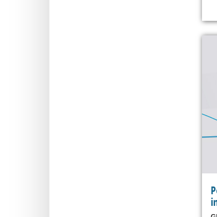
P
i
G