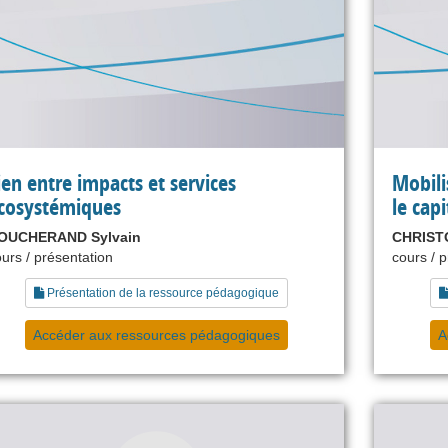
ien entre impacts et services
Mobili
cosystémiques
le capi
OUCHERAND Sylvain
CHRISTO
urs / présentation
cours / 
Présentation de la ressource pédagogique
Accéder aux ressources pédagogiques
A