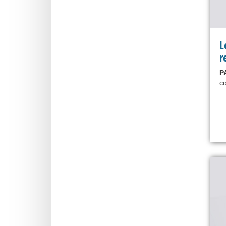
L
r
P
co