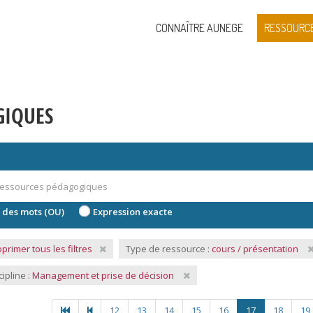
CONNAÎTRE AUNEGE
RESSOURC
GIQUES
 des mots (OU)
Expression exacte
primer tous les filtres
Type de ressource :
cours / présentation
cipline :
Management et prise de décision
12
13
14
15
16
17
18
19