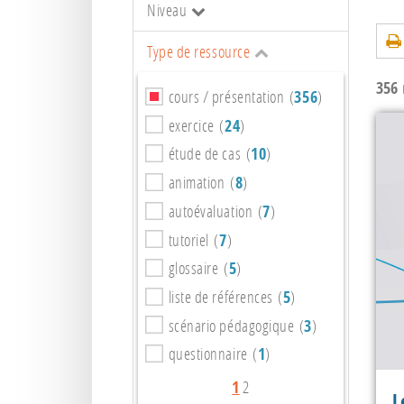
Niveau
Type de ressource
356
r
cours / présentation (
356
)
exercice (
24
)
étude de cas (
10
)
animation (
8
)
autoévaluation (
7
)
tutoriel (
7
)
glossaire (
5
)
liste de références (
5
)
scénario pédagogique (
3
)
questionnaire (
1
)
1
2
L