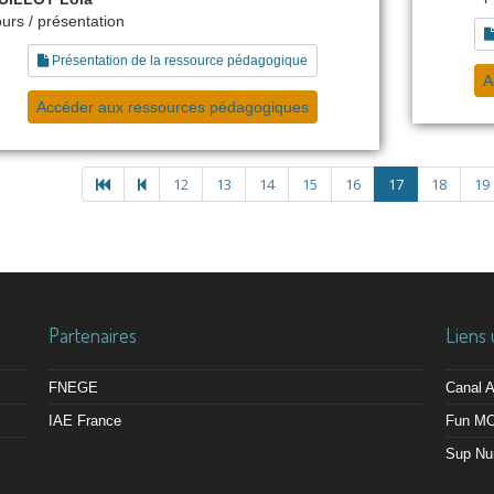
urs / présentation
Présentation de la ressource pédagogique
A
Accéder aux ressources pédagogiques
12
13
14
15
16
17
18
19
Partenaires
Liens 
FNEGE
Canal
IAE France
Fun M
Sup Nu