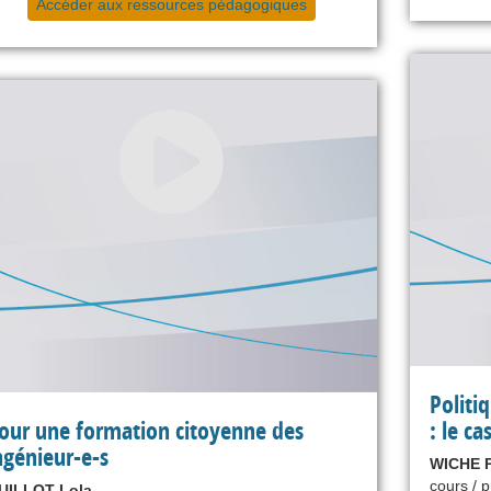
Accéder aux ressources pédagogiques
Politi
our une formation citoyenne des
: le ca
ngénieur-e-s
WICHE P
cours / 
UILLOT Lola