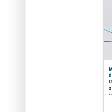
M
d
t
G
co