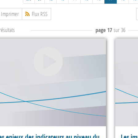
Imprimer
Flux RSS
ésultats
page 17
sur 36
es enjeux des indicateurs au niveau du
Les im