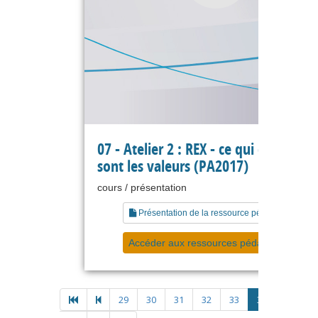
07 - Atelier 2 : REX - ce qui compte c
sont les valeurs (PA2017)
cours / présentation
Présentation de la ressource pédagogique
Accéder aux ressources pédagogiques
29
30
31
32
33
34
35
3