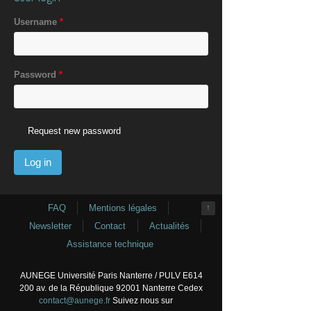
Username
*
Password
*
Request new password
FAQ
Mentions légales
↑
Newsletter
Contact
Actualités
Assistance technique
AUNEGE Université Paris Nanterre / PULV E614
200 av. de la République 92001 Nanterre Cedex
contact@aunege.fr
Suivez nous sur