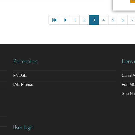
1
2
3
4
5
6
7
Partenaires
Liens 
FNEGE
Canal
IAE France
Fun M
Sup Nu
User login