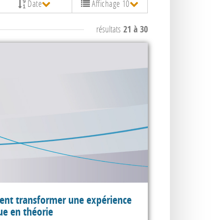
Date
Affichage 10
résultats
21 à 30
nt transformer une expérience
ue en théorie