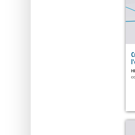
C
l
H
co