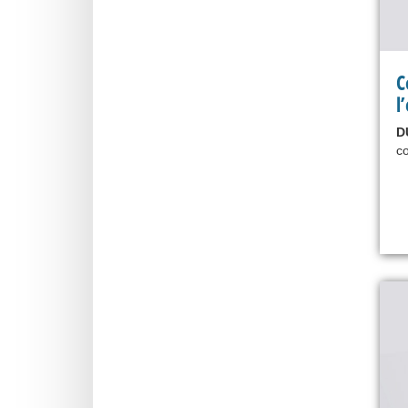
C
l
D
co