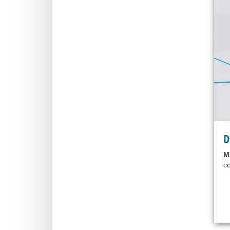
D
M
co