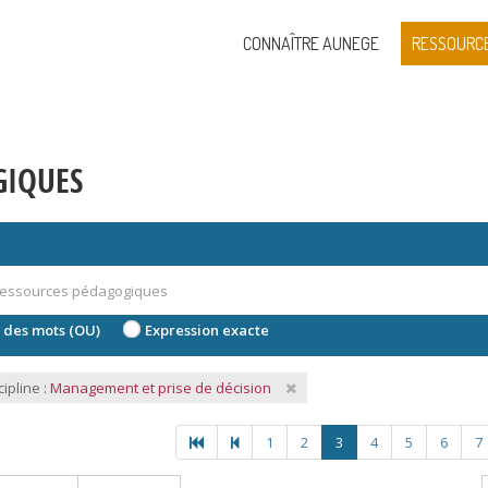
CONNAÎTRE AUNEGE
RESSOURC
GIQUES
 des mots (OU)
Expression exacte
cipline :
Management et prise de décision
1
2
3
4
5
6
7