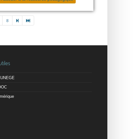
8
utiles
 AUNEGE
OOC
mérique