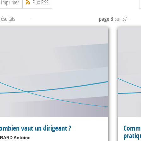
Imprimer
Flux RSS
ésultats
page 3
sur 37
ombien vaut un dirigeant ?
Comme
pratiq
IRARD Antoine