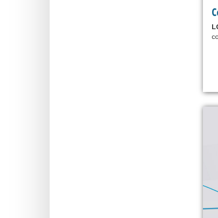
C
L
co