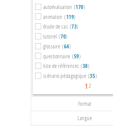
autoévaluation (
170
)
animation (
119
)
étude de cas (
73
)
tutoriel (
70
)
glossaire (
64
)
questionnaire (
59
)
liste de références (
38
)
scénario pédagogique (
35
)
1
2
Format
Langue