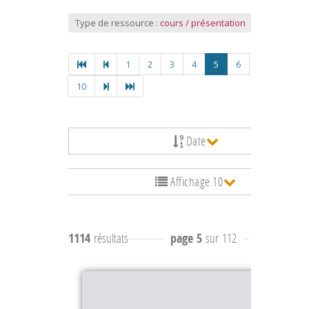
Type de ressource :
cours / présentation
1
2
3
4
5
6
7
8
9
10
Date
Affichage 10
1114
résultats
page 5
sur 112
résultats
41 à