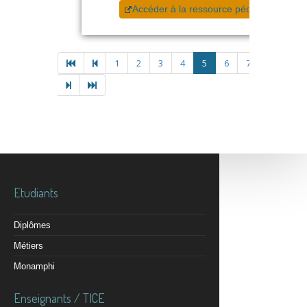
Accéder à la ressource pédagogique
1
2
3
4
5
6
7
8
9
Etudiants
Diplômes
Métiers
Monamphi
Enseignants / TICE