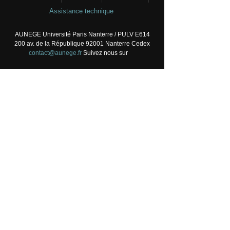
Assistance technique
AUNEGE Université Paris Nanterre / PULV E614
200 av. de la République 92001 Nanterre Cedex
contact@aunege.fr
Suivez nous sur