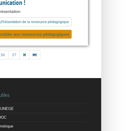
nication !
présentation
Présentation de la ressource pédagogique
ccéder aux ressources pédagogiques
36
37
utiles
 AUNEGE
OOC
mérique