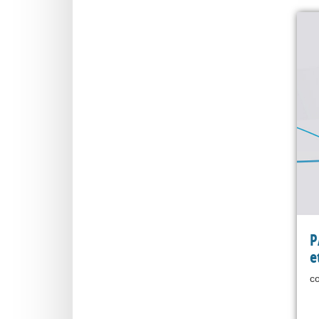
P
e
co