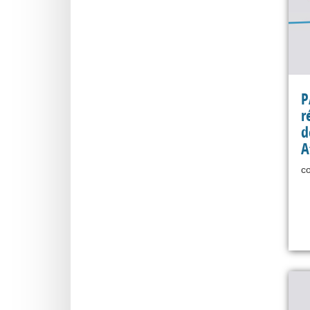
P
r
d
A
co