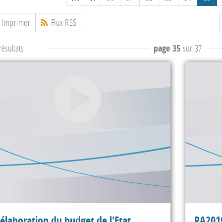
Imprimer
Flux RSS
ésultats
page 35
sur 37
'élaboration du budget de l'Etat
PA2019