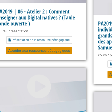
A2019 | 06 - Atelier 2 : Comment
nseigner aux Digital natives ? (Table
onde ouverte )
PA2019
indivi
urs / présentation
grands
des ap
Présentation de la ressource pédagogique
Samuel
Accéder aux ressources pédagogiques
cours / 
A