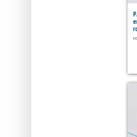
P
e
r
co