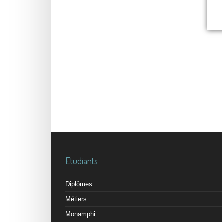
Etudiants
Diplômes
Métiers
Monamphi