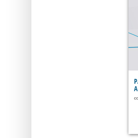
P
A
co