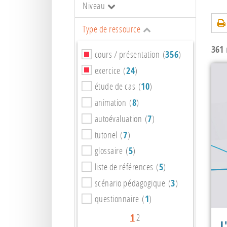
Niveau
Type de ressource
361
r
cours / présentation (
356
)
exercice (
24
)
étude de cas (
10
)
animation (
8
)
autoévaluation (
7
)
tutoriel (
7
)
glossaire (
5
)
liste de références (
5
)
scénario pédagogique (
3
)
questionnaire (
1
)
1
2
L