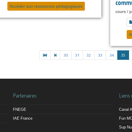
commu
Accéder aux ressources pédagogiques
cours / 
A
30
31
32
33
34
35
Partenaires
Liens 
FNEGE
Canal
IAE France
Fun M
Sup Nu