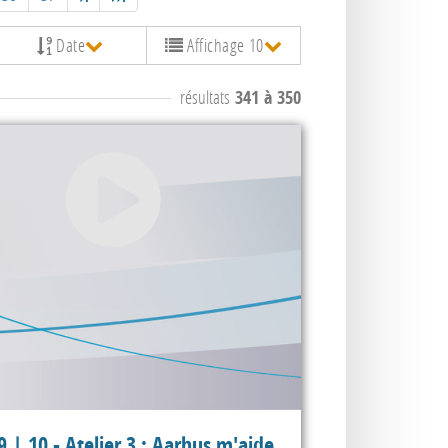
Date
Affichage 10
résultats
341 à 350
 | 10 - Atelier 3 : Aarhus m'aide