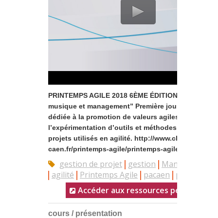
PRINTEMPS AGILE 2018 6ÈME ÉDITION “Spécial
musique et management” Première journée norma
dédiée à la promotion de valeurs agiles et à
l’expérimentation d’outils et méthodes de gestion 
projets utilisés en agilité. http://www.club-agile-
caen.fr/printemps-agile/printemps-agile-2018/ Atelier
gestion de projet
gestion
Management
agilité
Printemps Agile
pacaen
pa2018
Accéder aux ressources pédagogiqu
cours / présentation