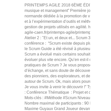
PRINTEMPS AGILE 2018 6ÈME ÉDITION “Spéci
musique et management” Première journée
normande dédiée à la promotion de valeurs agile
et à l’expérimentation d’outils et méthodes de
gestion de projets utilisés en agilité. http://www.c
agile-caen.fr/printemps-agile/printemps-agile-201
Atelier 2 : "Et un, et deux et... Scrum 3.0 ! " La
conférence : “Scrum existe depuis plus de 20 ans
le Scrum Guide a été révisé à plusieurs reprises.
Scrum a évolué mais certains souhaiteraient le vo
évoluer plus vite encore. Qu’en est-il de vos
pratiques de Scrum ? Je vous propose un momen
d’échange, et sans doute de découverte, sur la ro
des pionniers, des explorateurs, et des référence
autour de Scrum. Ok, mais alors pourquoi ce titre
Je vous invite à venir le découvrir !” Type
: Conférence Thématique : Projet et collaboratio
Mots-clés : #Méthode #Scrum Niveau : Tout publi
Nombre maximal de participants : 90 L’intervenant
Maxime Guyaux Grand Joueur devant l’éternel, c’