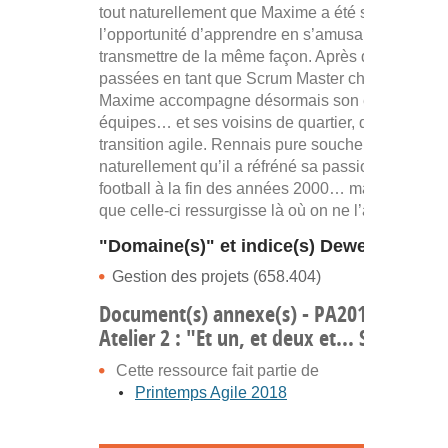
tout naturellement que Maxime a été séduit par
l’opportunité d’apprendre en s’amusant et de
transmettre de la même façon. Après des années
passées en tant que Scrum Master chez Orange,
Maxime accompagne désormais son entreprise, 
équipes… et ses voisins de quartier, dans leur
transition agile. Rennais pure souche, c’est tout
naturellement qu’il a réfréné sa passion pour le
football à la fin des années 2000… mais il arrive
que celle-ci ressurgisse là où on ne l’attend pas !
"Domaine(s)" et indice(s) Dewey
Gestion des projets (658.404)
Document(s) annexe(s) - PA2018 | 03 -
Atelier 2 : "Et un, et deux et... Scrum 3.0 
Cette ressource fait partie de
Printemps Agile 2018