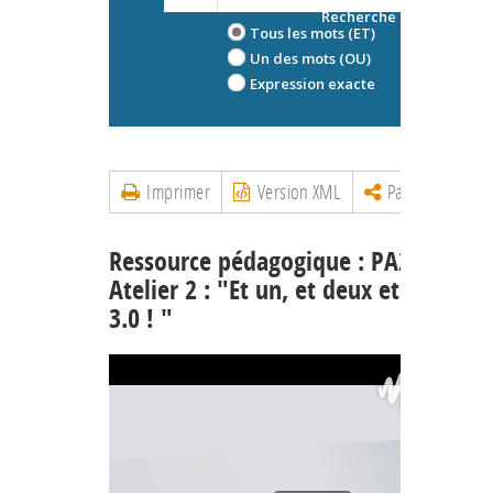
Recherche avancée
Tous les mots (ET)
Un des mots (OU)
Expression exacte
Imprimer
Version XML
Partager
Ressource pédagogique : PA2018 | 03
Atelier 2 : "Et un, et deux et... Scrum
3.0 ! "