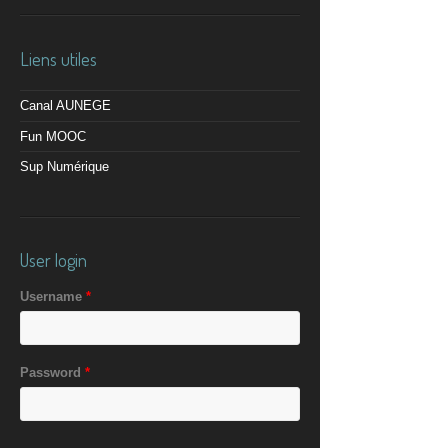
Liens utiles
Canal AUNEGE
Fun MOOC
Sup Numérique
User login
Username
*
Password
*