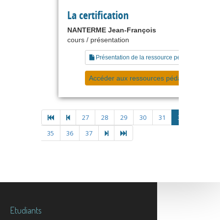
La certification
NANTERME Jean-François
cours / présentation
Présentation de la ressource pédagogique
Accéder aux ressources pédagogiques
27
28
29
30
31
32
33
3
35
36
37
Etudiants