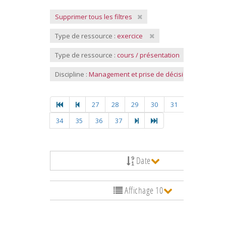
Supprimer tous les filtres
Type de ressource :
exercice
Type de ressource :
cours / présentation
Discipline :
Management et prise de décision
27
28
29
30
31
32
33
34
35
36
37
Date
Affichage 10