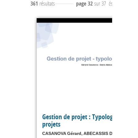
361
résultats
page 32
sur 37
résultats
311 à 
Gestion de projet : Typologie des
projets
CASANOVA Gérard, ABECASSIS Denis