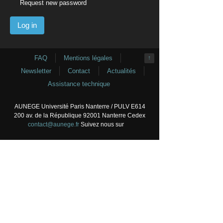
Request new password
FAQ
Mentions légales
↑
Newsletter
Contact
Actualités
Assistance technique
AUNEGE Université Paris Nanterre / PULV E614
200 av. de la République 92001 Nanterre Cedex
contact@aunege.fr
Suivez nous sur