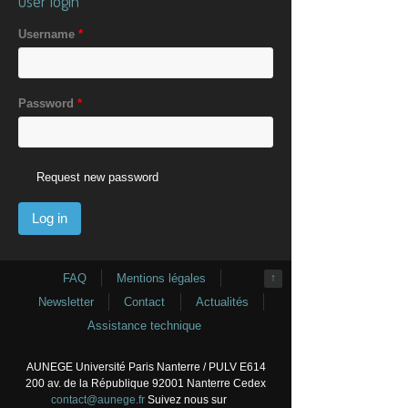
User login
Username
*
Password
*
Request new password
FAQ
Mentions légales
↑
Newsletter
Contact
Actualités
Assistance technique
AUNEGE Université Paris Nanterre / PULV E614
200 av. de la République 92001 Nanterre Cedex
contact@aunege.fr
Suivez nous sur