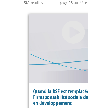
361
résultats
page 18
sur 37
résultats
171 à 
Quand la RSE est remplacée par
l’irresponsabilité sociale dans les pa
en développement