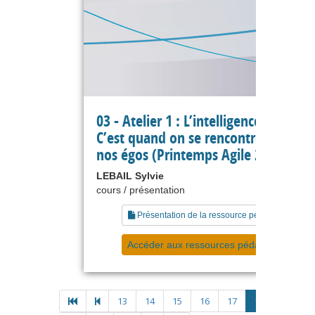
03 - Atelier 1 : L’intelligence collectiv
C’est quand on se rencontre au delà
nos égos (Printemps Agile 2016)
LEBAIL Sylvie
cours / présentation
Présentation de la ressource pédagogique
Accéder aux ressources pédagogiques
13
14
15
16
17
18
19
2