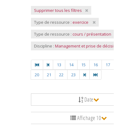
Supprimer tous les filtres
Type de ressource :
exercice
Type de ressource :
cours / présentation
Discipline :
Management et prise de décision
13
14
15
16
17
18
19
20
21
22
23
Date
Affichage 10