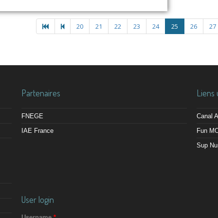
20
21
22
23
24
25
26
27
Partenaires
Liens 
FNEGE
Canal
IAE France
Fun M
Sup Nu
User login
Username
*