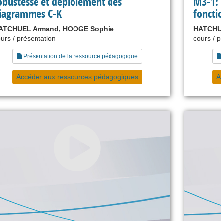
obustesse et déploiement des
M3-1: 
iagrammes C-K
foncti
ATCHUEL Armand, HOOGE Sophie
HATCHU
urs / présentation
cours / 
Présentation de la ressource pédagogique
Accéder aux ressources pédagogiques
A