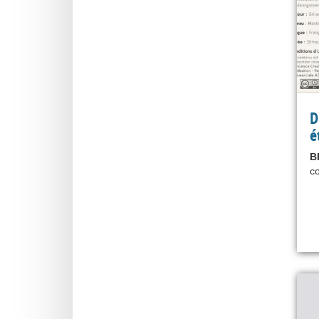
D
é
B
co