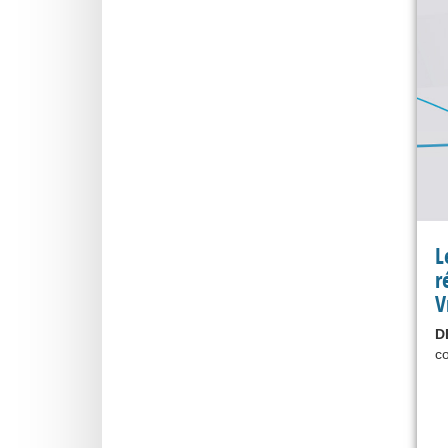
L
r
V
D
co