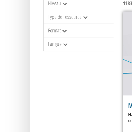
Niveau
118
Type de ressource
Format
Langue
M
H
co