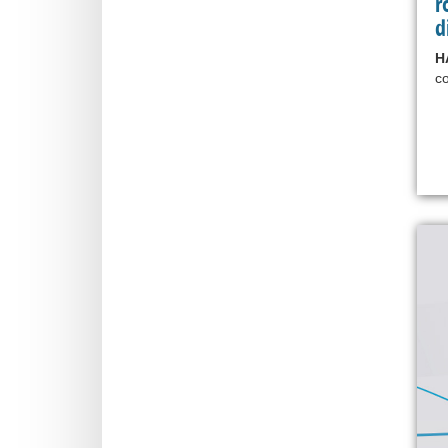
r
d
H
co