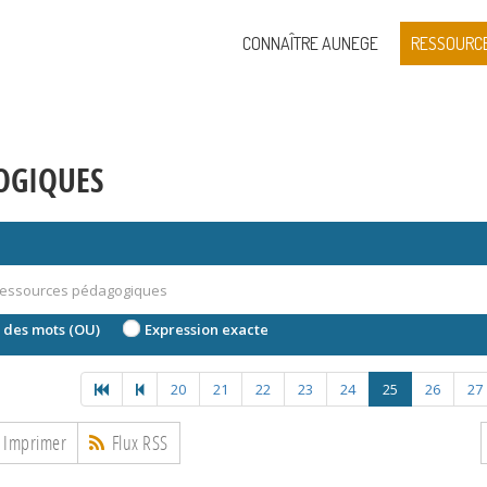
CONNAÎTRE AUNEGE
RESSOURC
OGIQUES
 des mots (OU)
Expression exacte
20
21
22
23
24
25
26
27
Imprimer
Flux RSS