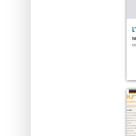
L
N
co