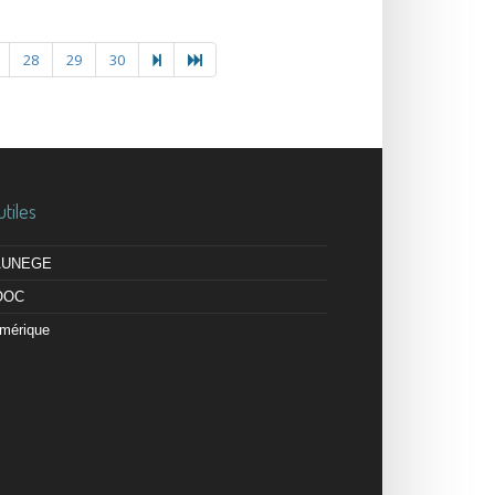
28
29
30
utiles
 AUNEGE
OOC
mérique