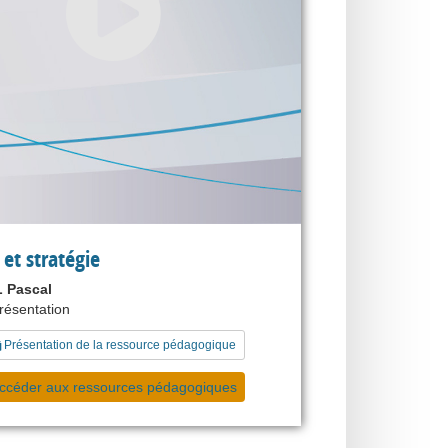
 et stratégie
 Pascal
présentation
Présentation de la ressource pédagogique
ccéder aux ressources pédagogiques