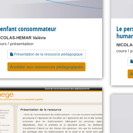
’enfant consommateur
Le per
human
ICOLAS-HEMAR Valérie
urs / présentation
NICOLAS
cours / 
Présentation de la ressource pédagogique
Accéder aux ressources pédagogiques
A