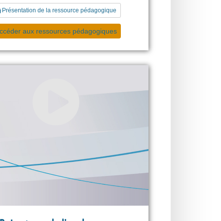
Présentation de la ressource pédagogique
ccéder aux ressources pédagogiques