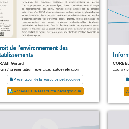
roit de l’environnement des
tablissements
Infor
RAMI Gérard
CORBEL 
urs / présentation, exercice, autoévaluation
cours / 
Présentation de la ressource pédagogique
Accéder à la ressource pédagogique
A