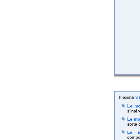
Il existe
3 
Le mo
s'inté
Le mo
sorte 
Le m
compor