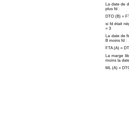
La date de dé
plus fd :
DTO (B) = FT
si fd était 
= 3
La date de fi
B moins fd :
FTA (A) = DTA
La marge lib
moins la date
ML (A) = DTO 