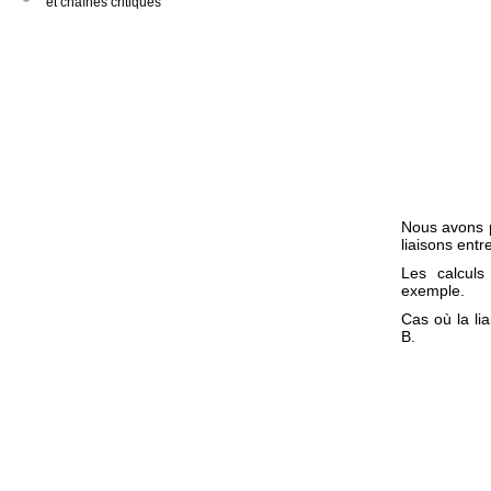
et chaînes critiques
Nous avons p
liaisons entr
Les calculs
exemple.
Cas où la lia
B.