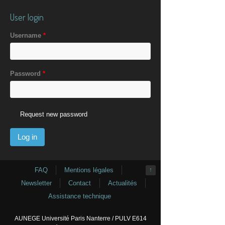
User login
Username
*
Password
*
Request new password
FAQ
Mentions légales
↑
Newsletter
Contact
Actualités
Assistance technique
AUNEGE Université Paris Nanterre / PULV E614