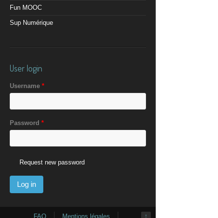
Fun MOOC
Sup Numérique
User login
Username
*
Password
*
Request new password
FAQ
Mentions légales
↑