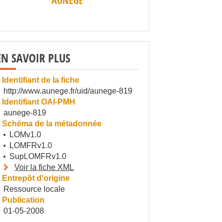
AUNEGE
EN SAVOIR PLUS
Identifiant de la fiche
http://www.aunege.fr/uid/aunege-819
Identifiant OAI-PMH
aunege-819
Schéma de la métadonnée
LOMv1.0
LOMFRv1.0
SupLOMFRv1.0
Voir la fiche XML
Entrepôt d'origine
Ressource locale
Publication
01-05-2008