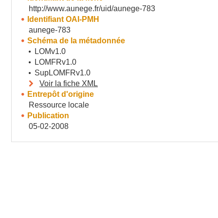
http://www.aunege.fr/uid/aunege-783
Identifiant OAI-PMH
aunege-783
Schéma de la métadonnée
LOMv1.0
LOMFRv1.0
SupLOMFRv1.0
Voir la fiche XML
Entrepôt d'origine
Ressource locale
Publication
05-02-2008