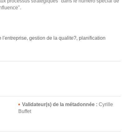
e aux processus stratégiques" dans le numéro spécial de
nfluence".
l'entreprise, gestion de la qualite?, planification
Validateur(s) de la métadonnée :
Cyrille
n
Buffet