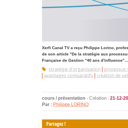
Xerfi Canal TV a reçu Philippe Lorino, prof
de son article "De la stratégie aux process
Française de Gestion "40 ans d'influence"...
stratégie d'organisation
processus 
avantages comparatifs
création de va
cours / présentation
- Création :
21-12-2
Par :
Philippe LORINO
Partagez !