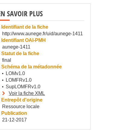
EN SAVOIR PLUS
Identifiant de la fiche
http://www.aunege.fr/uid/aunege-1411
Identifiant OAI-PMH
aunege-1411
Statut de la fiche
final
Schéma de la métadonnée
LOMv1.0
LOMFRv1.0
SupLOMFRv1.0
Voir la fiche XML
Entrepôt d'origine
Ressource locale
Publication
21-12-2017