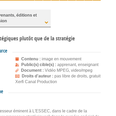
venants, éditions et
sion
tégiques plutôt que de la stratégie
urce
Contenu :
image en mouvement
Public(s) cible(s) :
apprenant, enseignant
Document :
Vidéo MPEG, video/mpeg
Droits d'auteur :
pas libre de droits, gratuit
Xerfi Canal Production
ue
ofesseur éminent à L'ESSEC, dans le cadre de la