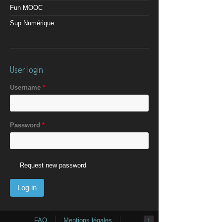
Fun MOOC
Sup Numérique
User login
Username
*
Password
*
Request new password
FAQ
Mentions légales
↑