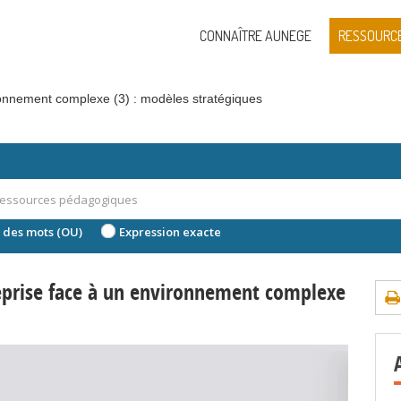
CONNAÎTRE AUNEGE
RESSOURC
ronnement complexe (3) : modèles stratégiques
 des mots (OU)
Expression exacte
eprise face à un environnement complexe