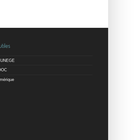
utiles
 AUNEGE
OOC
mérique