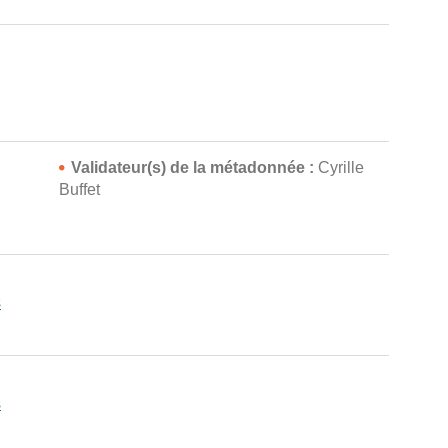
Validateur(s) de la métadonnée :
Cyrille
n
Buffet
s
s