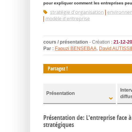
pour expliquer comment les entreprises peu
stratégie d'organisation
environne
modèle d'entreprise
cours / présentation
- Création :
21-12-2
Par :
Faouzi BENSEBAA
,
David AUTISS
Partagez !
Inter
Présentation
diffu
Présentation de: L'entreprise face
stratégiques