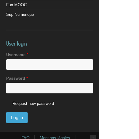
Fun MOOC
Sup Numérique
User login
Username
*
Password
*
Request new password
FAQ
Mentions légales
↑