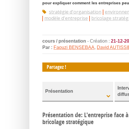
pour expliquer comment les entreprises peu
stratégie d'organisation
environne
modèle d'entreprise
bricolage stratég
cours / présentation
- Création :
21-12-2
Par :
Faouzi BENSEBAA
,
David AUTISS
Partagez !
Inter
Présentation
diffu
Présentation de: L'entreprise face 
bricolage stratégique