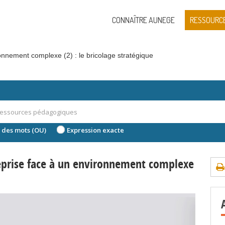
CONNAÎTRE AUNEGE
RESSOURC
onnement complexe (2) : le bricolage stratégique
 des mots (OU)
Expression exacte
eprise face à un environnement complexe