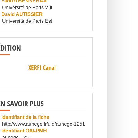
Faouzi BENSEBAA
Université de Paris VIII
David AUTISSIER
Université de Paris Est
ÉDITION
XERFI Canal
EN SAVOIR PLUS
Identifiant de la fiche
http://www.aunege.fr/uid/aunege-1251
Identifiant OAI-PMH
aunege-1251