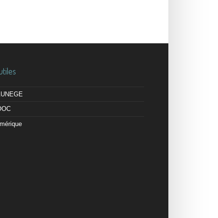
utiles
 AUNEGE
OOC
mérique