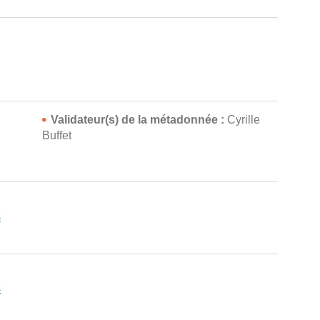
Validateur(s) de la métadonnée :
Cyrille
n
Buffet
s
s