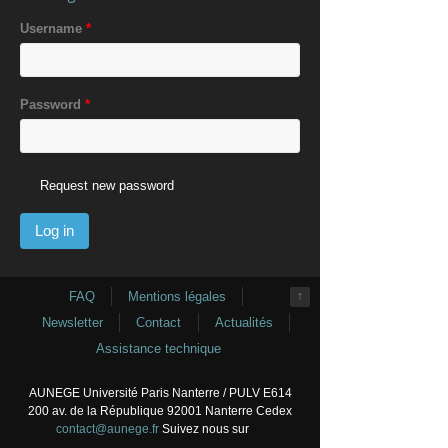
Username
*
Password
*
Request new password
FAQ
Mentions légales
↑
Newsletter
Contact
Actualités
Assistance technique
AUNEGE Université Paris Nanterre / PULV E614
200 av. de la République 92001 Nanterre Cedex
contact@aunege.fr
Suivez nous sur