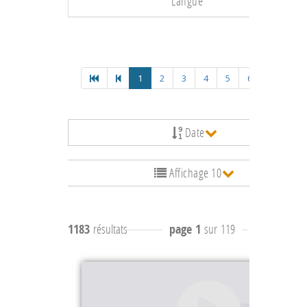
Langue
1
2
3
4
5
6
Date
Affichage 10
1183
résultats
page 1
sur 119
résultats
1 à