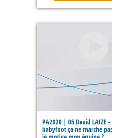
PA2020 | 05 David LAIZE - Si le
babyfoot ça ne marche pas, comme
je motive mon équipe ?