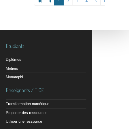
1
2
3
4
5
6
Etudiants
Diplômes
Métiers
Monamphi
Enseignants / TICE
Transformation numérique
Proposer des ressources
Utiliser une ressource