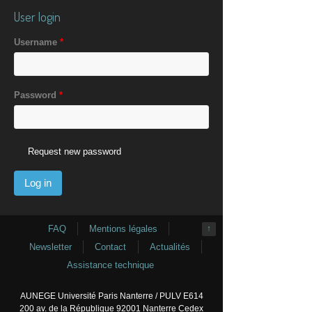
User login
Username
*
Password
*
Request new password
FAQ
Mentions légales
↑
Newsletter
Contact
Actualités
Assistance technique
AUNEGE Université Paris Nanterre / PULV E614
200 av. de la République 92001 Nanterre Cedex