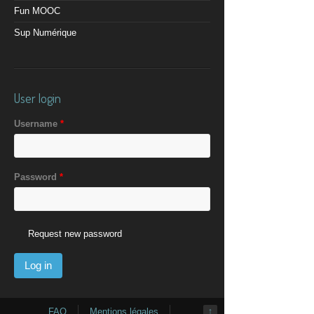
Fun MOOC
Sup Numérique
User login
Username
*
Password
*
Request new password
FAQ
Mentions légales
↑