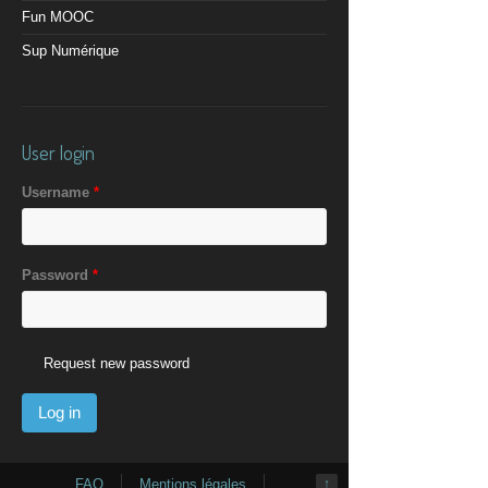
Fun MOOC
Sup Numérique
User login
Username
*
Password
*
Request new password
FAQ
Mentions légales
↑