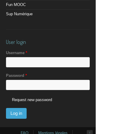
Fun MOOC
Sup Numérique
User login
Username
*
Password
*
Request new password
FAQ
Mentions légales
↑