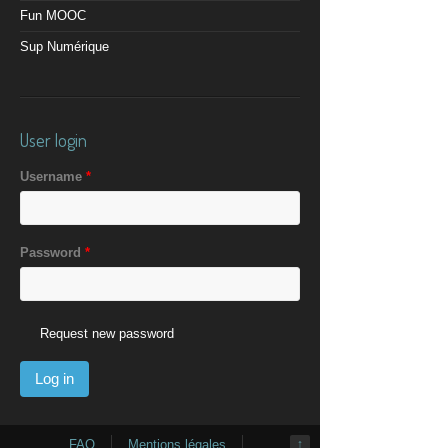
Fun MOOC
Sup Numérique
User login
Username
*
Password
*
Request new password
FAQ
Mentions légales
↑