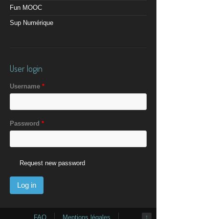
Fun MOOC
Sup Numérique
User login
Username
*
Password
*
Request new password
FAQ
Mentions légales
↑