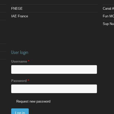
FNEGE
Canal
IAE France
Fun M
Sup Nu
User login
Username
*
Password
*
Request new password