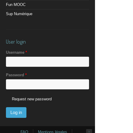
Fun MOOC
Sup Numérique
User login
Username
*
Password
*
Request new password
FAQ
Mentions légales
↑