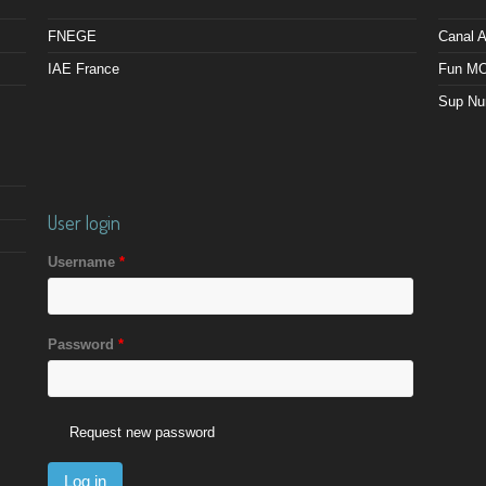
FNEGE
Canal
IAE France
Fun M
Sup Nu
User login
Username
*
Password
*
Request new password