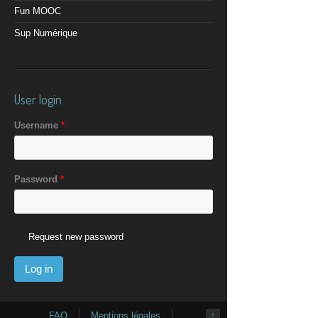
Fun MOOC
Sup Numérique
User login
Username
*
Password
*
Request new password
FAQ
Mentions légales
↑