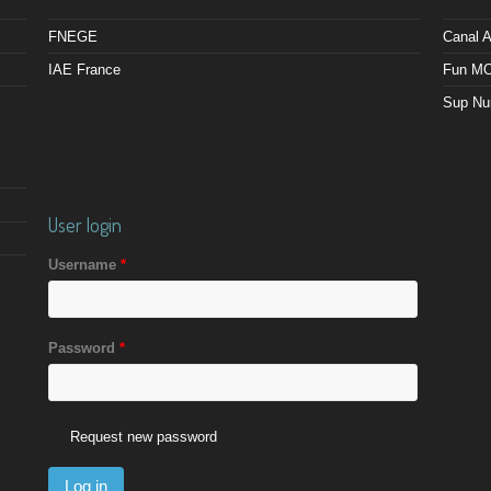
FNEGE
Canal
IAE France
Fun M
Sup Nu
User login
Username
*
Password
*
Request new password