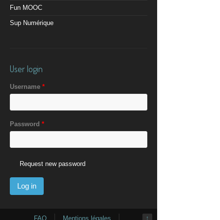
Fun MOOC
Sup Numérique
User login
Username
*
Password
*
Request new password
FAQ
Mentions légales
↑