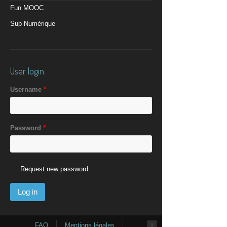
Fun MOOC
Sup Numérique
User login
Username
*
Password
*
Request new password
FAQ
Mentions légales
↑