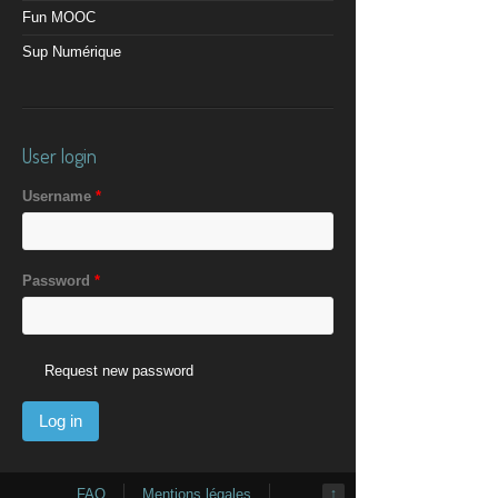
Fun MOOC
Sup Numérique
User login
Username
*
Password
*
Request new password
FAQ
Mentions légales
↑