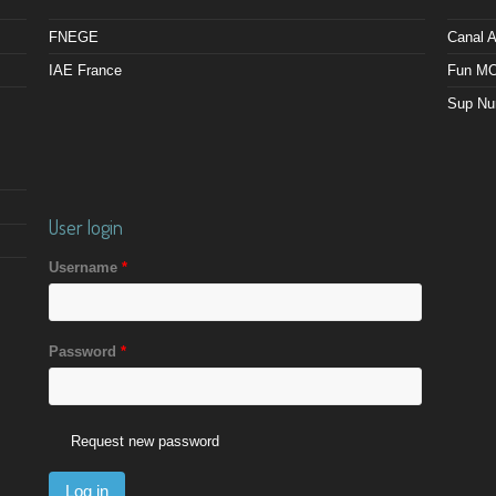
FNEGE
Canal
IAE France
Fun M
Sup Nu
User login
Username
*
Password
*
Request new password