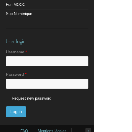
Fun MOOC
Sup Numérique
User login
Username
*
Password
*
Request new password
FAQ
Mentions légales
↑