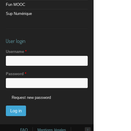
Fun MOOC
Sup Numérique
User login
Username
*
Password
*
Request new password
FAQ
Mentions légales
↑