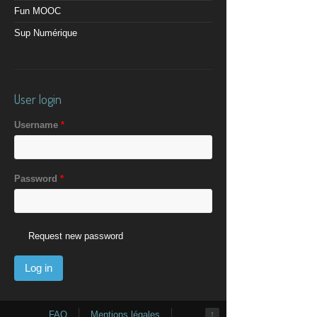
Fun MOOC
Sup Numérique
User login
Username
*
Password
*
Request new password
FAQ
Mentions légales
↑