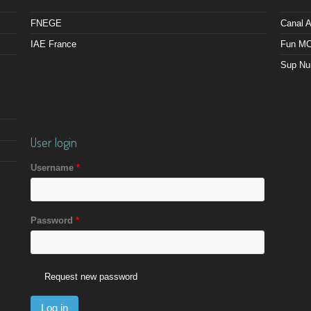
FNEGE
Canal
IAE France
Fun M
Sup Nu
User login
Username
*
Password
*
Request new password