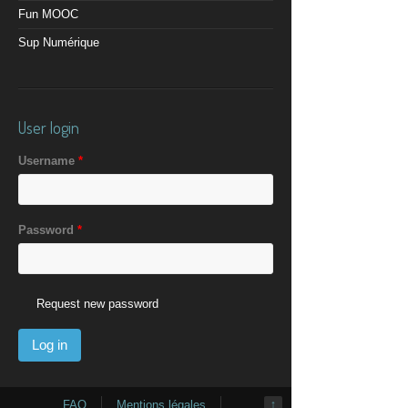
Fun MOOC
Sup Numérique
User login
Username
*
Password
*
Request new password
FAQ
Mentions légales
↑