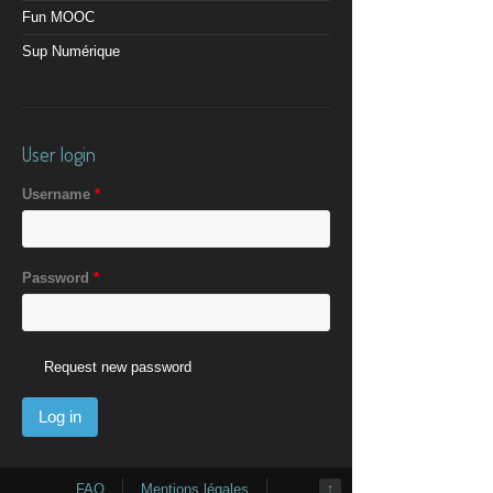
Fun MOOC
Sup Numérique
User login
Username
*
Password
*
Request new password
FAQ
Mentions légales
↑