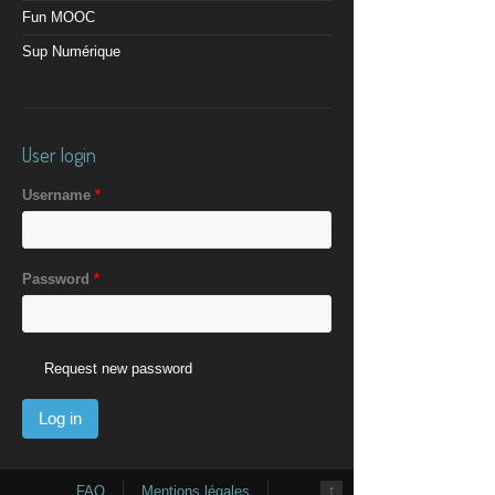
Fun MOOC
Sup Numérique
User login
Username
*
Password
*
Request new password
FAQ
Mentions légales
↑