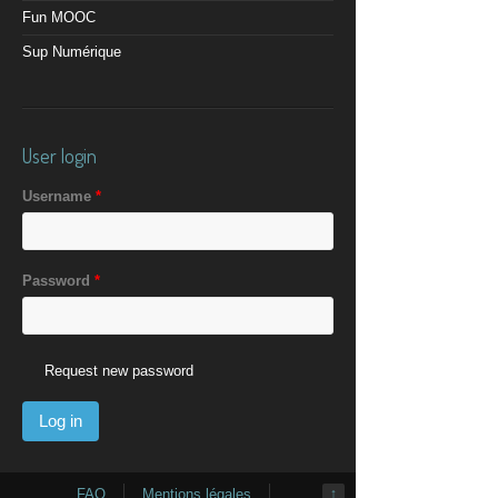
Fun MOOC
Sup Numérique
User login
Username
*
Password
*
Request new password
FAQ
Mentions légales
↑