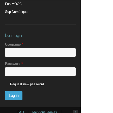
Fun MOOC
Sup Numérique
User login
Username
*
Password
*
Request new password
FAQ
Mentions légales
↑